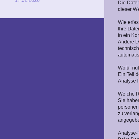
17.02.2026
Die Daten
dieser W
Wie erfas
Ihre Date
in ein Ko
Andere Da
technisch
automatis
Wofür nut
Ein Teil 
Analyse I
Welche R
Sie haben
personen
zu verlan
angegebe
Analyse-T