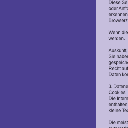
Diese Sei
oder Anfr
erkennen 
Browserze
Wenn die 
werden.
Auskunft
Sie haben
gespeich
Recht au
Daten kö
3. Datene
Cookies
Die Inter
enthalten
kleine Te
Die meis