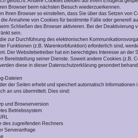
ch gelöscht. Andere Cookies bleiben auf Ihrem Endgerät gespe
Ihren Browser beim nächsten Besuch wiederzuerkennen.
n Ihren Browser so einstellen, dass Sie über das Setzen von Co
 die Annahme von Cookies für bestimmte Fälle oder generell 
eim Schließen des Browser aktivieren. Bei der Deaktivierung v
änkt sein.
die zur Durchführung des elektronischen Kommunikationsvorgan
er Funktionen (z.B. Warenkorbfunktion) erforderlich sind, werde
rt. Der Websitebetreiber hat ein berechtigtes Interesse an der
en Bereitstellung seiner Dienste. Soweit andere Cookies (z.B. C
erden diese in dieser Datenschutzerklärung gesondert behande
og-Dateien
der der Seiten erhebt und speichert automatisch Informationen 
ch an uns übermittelt. Dies sind:
yp und Browserversion
tes Betriebssystem
 URL
 des zugreifenden Rechners
er Serveranfrage
se