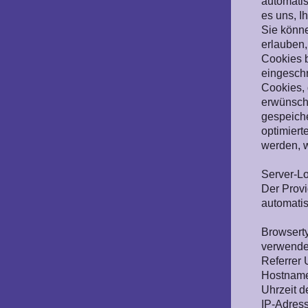
automatis
es uns, 
Sie könne
erlauben,
Cookies b
eingeschr
Cookies, 
erwünscht
gespeiche
optimiert
werden, w
Server-L
Der Provi
automatis
Browsert
verwende
Referrer
Hostname
Uhrzeit d
IP-Adres