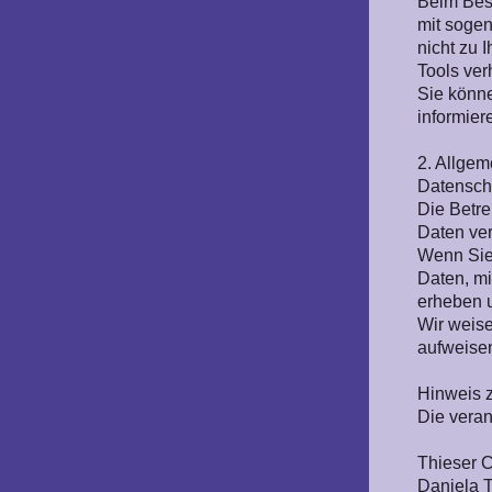
Beim Besu
mit sogen
nicht zu 
Tools ver
Sie könne
informier
2. Allgem
Datensch
Die Betre
Daten ver
Wenn Sie
Daten, mi
erheben u
Wir weise
aufweisen
Hinweis z
Die veran
Thieser 
Daniela 