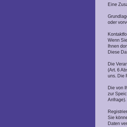
Eine Zus
Grundlage
oder vorv
Kontaktfo
Wenn Sie
Ihnen dor
Diese Dat
Die Verar
(Art. 6 A
uns. Die 
Die von I
zur Speic
Anfrage).
Registrie
Sie könne
Daten ver