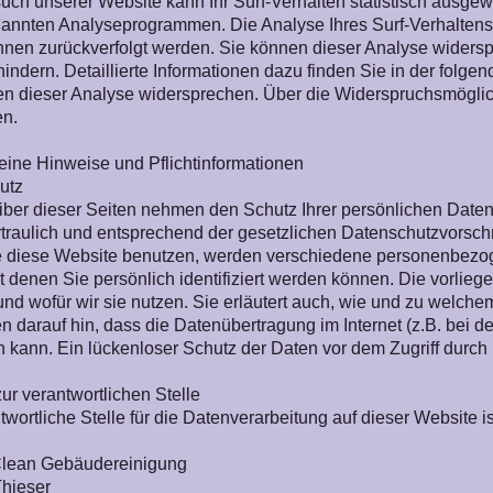
ch unserer Website kann Ihr Surf-Verhalten statistisch ausgew
annten Analyseprogrammen. Die Analyse Ihres Surf-Verhaltens 
Ihnen zurückverfolgt werden. Sie können dieser Analyse widers
hindern. Detaillierte Informationen dazu finden Sie in der folg
n dieser Analyse widersprechen. Über die Widerspruchsmöglich
en.
eine Hinweise und Pflichtinformationen
utz
iber dieser Seiten nehmen den Schutz Ihrer persönlichen Date
traulich und entsprechend der gesetzlichen Datenschutzvorschr
 diese Website benutzen, werden verschiedene personenbezo
t denen Sie persönlich identifiziert werden können. Die vorlie
nd wofür wir sie nutzen. Sie erläutert auch, wie und zu welch
n darauf hin, dass die Datenübertragung im Internet (z.B. bei 
 kann. Ein lückenloser Schutz der Daten vor dem Zugriff durch Dr
ur verantwortlichen Stelle
twortliche Stelle für die Datenverarbeitung auf dieser Website is
Clean Gebäudereinigung
Thieser