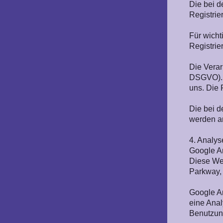
Die bei d
Registrie
Für wich
Registri
Die Verar
DSGVO). S
uns. Die 
Die bei d
werden an
4. Analy
Google An
Diese Web
Parkway,
Google An
eine Anal
Benutzung