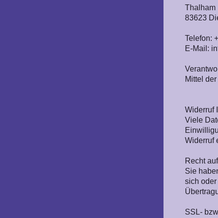
Thalham 
83623 Di
Telefon:
E-Mail: i
Verantwor
Mittel de
Widerruf 
Viele Dat
Einwillig
Widerruf 
Recht auf
Sie haben
sich oder
Übertragu
SSL- bzw