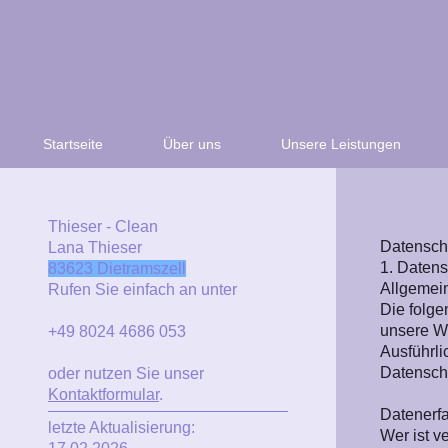
Startseite
Über uns
Unsere Leistungen
Thieser - Clean
Datensch
Lana Thieser
1. Datens
83623 Dietramszell
Allgemei
Rufen Sie einfach an unter
Die folge
unsere We
+49 8024 4686 053
Ausführli
Datensch
oder nutzen Sie unser
Kontaktformular
.
Datenerf
letzte Aktualisierung:
Wer ist v